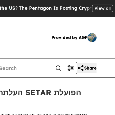
?
The Pentagon Is Posting Cryptic Biblical Messa
View all
Provided by AGP
Share