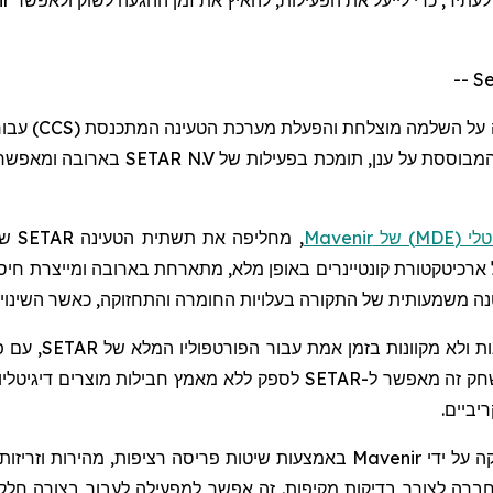
ה על השלמה מוצלחת והפעלת מערכת הטעינה המתכנסת (
CCS
) עבו
המבוססת על ענן, תומכת בפעילות של
SETAR N.V
בארובה ומאפשר
לי (
MDE
) של
Mavenir
, מחליפה את תשתית הטעינה
SETAR
שפ
רכיטקטורת קונטיינרים באופן מלא, מתארחת בארובה ומייצרת חיס
ה משמעותית של התקורה בעלויות החומרה והתחזוקה, כאשר השינויים
 ולא מקוונות בזמן אמת עבור הפורטפוליו המלא של
SETAR
, עם 
שחק זה מאפשר ל-
SETAR
לספק ללא מאמץ חבילות מוצרים דיגיטליות
יביים.
ה על ידי
Mavenir
באמצעות שיטות פריסה רציפות, מהירות וזריזות
חברה לצורך בדיקות מקיפות. זה אפשר למפעילה לעבור בצורה ח