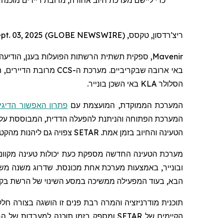
ריצ'רדסון, טקסס, Sept. 03, 2025 (GLOBE NEWSWIRE) --
Mavenir
, ספקית תשתית הרשתות הפועלות בענן, הודיע
באי ארובה שבקריביים. מערכת ה-
CCS
מרובת הדיירים, 
הסלולר
KLA
באי השכן בונייר.
המערכת הממוקדת, המועצמת עם
פתרון האפשור הדיגיט
המערכת הפתוחה והניתנת להפעלה הדדית, המבוססת על א
הטעינה והחיוב בזמן אמת.
SETAR
צפויה גם ליהנות מהקטנ
מערכת הטעינה החדשה מספקת כעת יכולות טעינה מקוונות
ובונייר, באמצעות מערכת אחת מכונסת. שדרוג משנה מ
הבא, בעוד המפעילה ממשיכה במסע השינוי של הרשת בקר
תוכנית מודרניזציה והמרה רבת פנים זו הושגה בצורה חלק
הקיימים של
SETAR
ומספק בזמן תוכנה למעבדות של ה