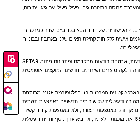
רכת פרוסה בתצורת גיבוי פעיל-פעיל, עם גיאו-יתירות,
 Mavenir ממצבת אותנו ליתרון מקסימלי בנוף הקישוריות של הדור הבא בקריביים. שדרוג מרכזי זה
ים אישית ללקוחות קהילת האיים שלנו בארובה ובבונייר.
Mavenir היא שותפה טכנולוגית ארוכת טווח ומהימנה ל-SETAR, לאחר שכבר הגדילה את יכולות הרשת שלה עם תשתית הודעות, אבטחת הודעות מתקדמת ופתרונות ניתוב. SETAR
רה חלקה מוצרים ושירותים חדשים המוקצים אוטומטית
הארכיטקטונית המרכזית הזו בפלטפורמת
MDE
מבוססת
 מהירה ודיגיטלית של שירותים חדשניים באמצעות תשתית
ם אך ורק באמצעות תצורה, ולא באמצעות קידוד קשיח.
S
ואת מוכנותה לעתיד, ולהביא ערך נוסף וחוויה דיגיטלית