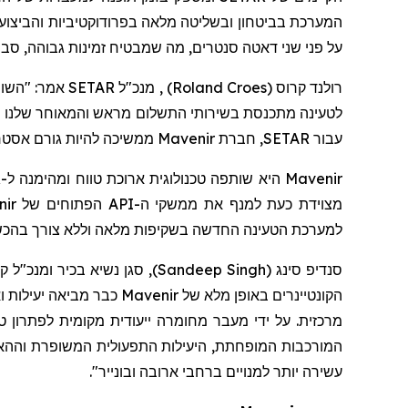
המערכת בביטחון ובשליטה מלאה בפרודוקטיביות והביצועי
על פני שני דאטה סנטרים, מה שמבטיח זמינות גבוהה, סבי
רולנד קרו
ס (
Roland Croes
)
לטעינה מתכנסת בשירותי התשלום מראש והמאוחר שלנו מאפש
עבור SETAR,
חברת
Mavenir ממשיכה להיות גורם אסטרטגי של צמיחה עסקית ומצוינות בשירות בעולם המהיר של שירותים דיגיטליים".
מצוידת כעת למנף את ממשקי ה-API הפתוחים של Mavenir בתוך פלטפורמת MDE, מה שמאפשר למפעיל
למערכת הטעינה החדשה בשקיפות מלאה וללא צורך בהכשר
סנדיפ סינג
(
Sandeep Singh
)
, סגן נשיא בכיר ומנכ"ל
הקונטיינרים באופן מלא של
Mavenir
כבר מביאה יעילות ו
מרכזית. על ידי מעבר מחומרה ייעודית מקומית לפתרון טעי
המורכבות המופחתת, היעילות התפעולית המשופרת וההאצ
עשירה יותר למנויים ברחבי ארובה ובונייר".