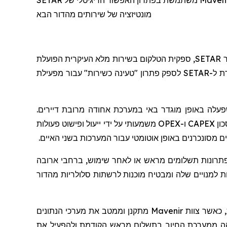
SETAR משתמשת בפתרון האפשור הדיגיטלי של Mavenir כדי ליישם מערכת חיוב אחודה, מרובת דיירים מוכנה לעתיד, כדי לייעל את הפעילות, להאיץ את זמן ההגעה לשוק ולאפשר
מונטיזציה של שירותים מהדור הבא
ר
SETAR
, ספקית הטלקום בשירות מלא העיקרית הפועלת
ת ל-
SETAR
לספק פתרון "טעינה כשירות" עבור מפעילת
עלה באופן מוגדר באי במערכת אחודה מרובת דיירים.
כון
CAPEX
ו-
OPEX
משמעותי על ידי ייעול ופישוט פעולות
 מסונכרנים באופן אוטומטי עבור המערכות בשני האיים.
פתרונות תשלומים מראש או לאחר שימוש, ברחבי ארובה
 למנויים שלה ומבטיח מוכנות לרשתות סלולריות מהדור
, כאשר צוות
Mavenir
מתקנן וממטב את מערכי הנתונים
לקה ממערכת החיוב בתשלום מראש הקודמת ולהפעיל את