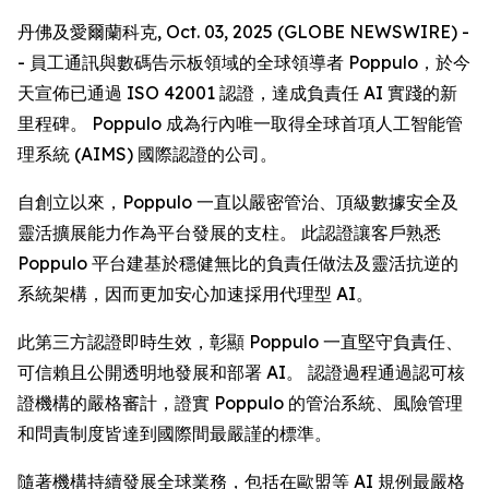
丹佛及愛爾蘭科克, Oct. 03, 2025 (GLOBE NEWSWIRE) -
- 員工通訊與數碼告示板領域的全球領導者 Poppulo，於今
天宣佈已通過 ISO 42001 認證，達成負責任 AI 實踐的新
里程碑。 Poppulo 成為行內唯一取得全球首項人工智能管
理系統 (AIMS) 國際認證的公司。
自創立以來，Poppulo 一直以嚴密管治、頂級數據安全及
靈活擴展能力作為平台發展的支柱。 此認證讓客戶熟悉
Poppulo 平台建基於穩健無比的負責任做法及靈活抗逆的
系統架構，因而更加安心加速採用代理型 AI。
此第三方認證即時生效，彰顯 Poppulo 一直堅守負責任、
可信賴且公開透明地發展和部署 AI。 認證過程通過認可核
證機構的嚴格審計，證實 Poppulo 的管治系統、風險管理
和問責制度皆達到國際間最嚴謹的標準。
隨著機構持續發展全球業務，包括在歐盟等 AI 規例最嚴格