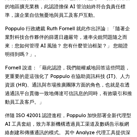
的地區擴充業務，此認證擔保 AI 管治始終符合負責任標
準，讓企業自信無憂地與員工及客戶互動。
Poppulo 行政總裁 Ruth Fornell 就此作出評論：「隨著企
業對科技合作夥伴的篩選日趨嚴苛，連串尖銳問題隨之而
來：您如何管理 AI 風險？ 您有什麼管治框架？」 您能證
明得到嗎？」。
Fornell 說道：「藉此認證，我們能權威地回答這些問題，
更重要的是這強化了 Poppulo 在協助資訊科技 (IT)、人力
資源 (HR)、通訊與市場推廣團隊方面的角色，也就是在透
過通訊平台貫徹一致地傳達可信訊息的同時，有效吸引和推
動員工及客戶。」
伴隨 ISO 42001 認證進程，Poppulo 加快部署全新代理型
AI 工具套組，致力革新機構透過員工渠道及數碼告示板網
絡創建和傳播通訊的模式。 其中
Analyze
代理工具提供深