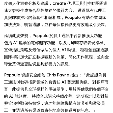
度個人化洞察分析及建議，
Create
代理工具則推動團隊迅
速大規模生成符合品牌規範的優質內容。 透過既有代理工
具與即將推出的新套件相輔相成，Poppulo 有助企業團隊
加快決策、明智通訊，並在每個接觸點更有效地吸引受眾。
延續此波聲勢，Poppulo 於員工通訊平台新推強大功能，
包括 AI 驅動的電郵翻譯功能，以及可即時存取表現指標、
宣傳活動策略及最佳做法的個人 AI 助理。 種種創新讓通訊
團隊得以加快訂立數據驅動的決策、簡化工作流程，並向全
球受眾傳遞更貼切且具影響力的訊息。
Poppulo 資訊安全總監 Chris Payne 指出：「此認證為員
工通訊與數碼招牌領域的負責任 AI 奠定新典範。 對客戶而
言，此提供具全球視野的明確基準，用於評估我們各個平台
的 AI 就緒度。 持續合規講求持續改善、定期審計以及對新
興管治挑戰保持警惕，這才能保障機構有效吸引和激發員
工，並透過所有渠道負責任地高效傳遞可信訊息。」