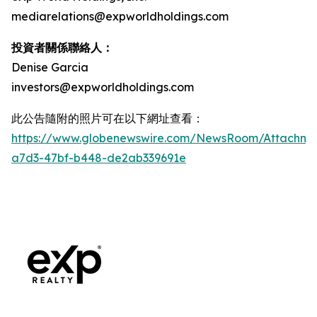
mediarelations@expworldholdings.com
投資者關係聯絡人：
Denise Garcia
investors@expworldholdings.com
此公告隨附的照片可在以下網址查看：
https://www.globenewswire.com/NewsRoom/Attachm
a7d3-47bf-b448-de2ab339691e