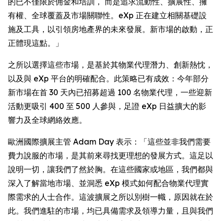
的已不僅限於佣金和培訓， 而是追求流動性、擴展性、擁
有權、全球覆蓋及市場關聯性。eXp 正在建立相關基礎設
施及工具，以引領房地產界的未來發展。新市場的啟動，正
正體現這點。」
之所以選擇這些市場，是基於其物業代理潛力、創新熱忱，
以及與 eXp 平台的明確配合。此策略已有成效：今年部分
新市場在首 30 天內已招募超過 100 名物業代理，一些迎新
活動更吸引 400 至 500 人參與，足證 eXp 日益擴大的影
響力及全球網絡效應。
歐洲國際擴展主管 Adam Day 表示：「這些並非我們需要
費力說服的市場，是其前來尋找更理想的發展方式。這足以
說明一切，讓我們了然於胸。在這些國家或地區，我們都與
深入了解當地市場、並洞悉 eXp 模式如何配合物業代理實
際需求的人士合作。這波擴展之所以別樹一幟，原因就在於
此。我們進駐的市場，均已具備需求及領導力量，且與我們