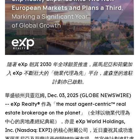
隨著 eXp 朝其 2030 年全球願景推進，羅馬尼亞和荷蘭加
入 eXp 不斷壯大的「物業代理為先」平台，盧森堡的進駐
計劃亦已啟動。
華盛頓州貝靈厄姆, Dec. 03, 2025 (GLOBE NEWSWIRE)
-- eXp Realty® 作為「the most agent-centric™ real
estate brokerage on the planet」（全球以物業代理為
中心的房地產經紀典範），亦是 eXp World Holdings,
Inc. (Nasdaq: EXPI) 的核心附屬公司，近日慶祝其成功進
軍羅馬尼亞及荷蘭這兩個關鍵歐洲市場，並宣佈計劃進駐盧