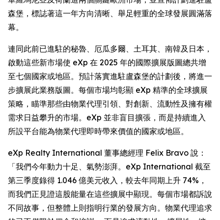
森堡，標誌著這一年方向清晰、舉足輕重的全球發展圓滿落
幕。
連同此前已進駐的秘魯、厄瓜多爾、土耳其、南韓及日本，
啟動這些新市場使 eXp 在 2025 年的國際擴展版圖總共增
至七個國家或地區。預計落實進駐盧森堡的計劃後，將進一
步擴展此業務版圖。每個市場均彰顯 eXp 精準的全球擴展
策略，瞄準那些由物業代理引領、對創新、流動性及擁有權
需求日益攀升的市場。eXp 並非盲目擴張，而是持續進入
所設平台能為物業代理即時帶來價值的國家或地區。
eXp Realty International 董事總經理 Felix Bravo 說：
「我們今年動力十足、氣勢澎湃。eXp International 截至
第三季度錄得 1.046 億美元收入，較去年同期上升 74%，
而我們正見證這股能量在這些擴展中顯現。每個市場都訴說
不同故事，但整體上則指明行業的發展方向。物業代理追求